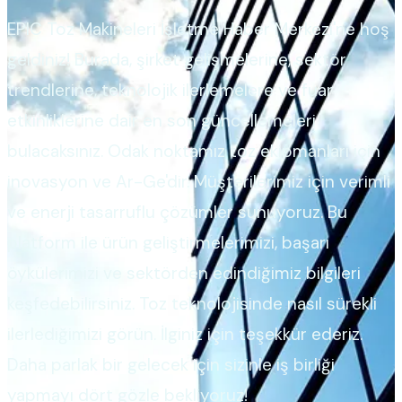
EPIC Toz Makineleri İşletme Haber Merkezi'ne hoş
geldiniz! Burada, şirket gelişmelerine, sektör
trendlerine, teknolojik ilerlemelere ve fuar
etkinliklerine dair en son güncellemeleri
bulacaksınız. Odak noktamız toz ekipmanları için
inovasyon ve Ar-Ge'dir. Müşterilerimiz için verimli
ve enerji tasarruflu çözümler sunuyoruz. Bu
platform ile ürün geliştirmelerimizi, başarı
öykülerimizi ve sektörden edindiğimiz bilgileri
keşfedebilirsiniz. Toz teknolojisinde nasıl sürekli
ilerlediğimizi görün. İlginiz için teşekkür ederiz.
Daha parlak bir gelecek için sizinle iş birliği
yapmayı dört gözle bekliyoruz!