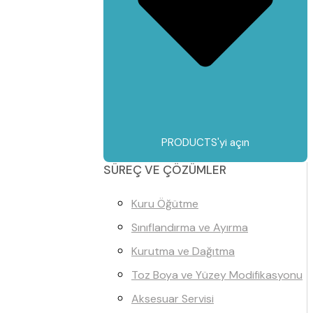
PRODUCTS'yi açın
SÜREÇ VE ÇÖZÜMLER
Kuru Öğütme
Sınıflandırma ve Ayırma
Kurutma ve Dağıtma
Toz Boya ve Yüzey Modifikasyonu
Aksesuar Servisi