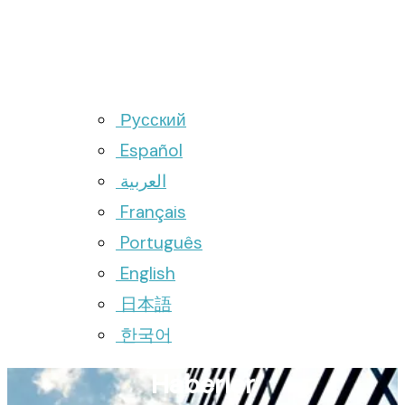
Русский
Español
العربية
Français
Português
English
日本語
한국어
Haberler