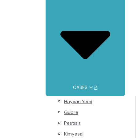
CASES 오픈
Hayvan Yemi
Gübre
Pestisit
Kimyasal