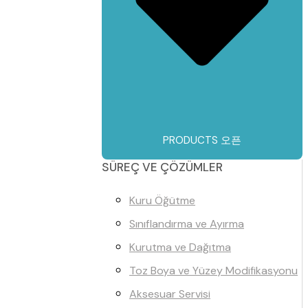
PRODUCTS 오픈
SÜREÇ VE ÇÖZÜMLER
Kuru Öğütme
Sınıflandırma ve Ayırma
Kurutma ve Dağıtma
Toz Boya ve Yüzey Modifikasyonu
Aksesuar Servisi