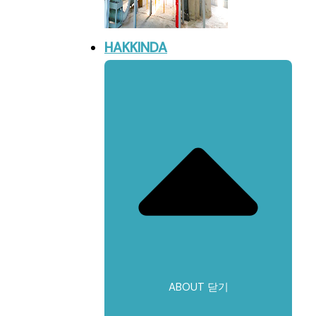
HAKKINDA
ABOUT 닫기