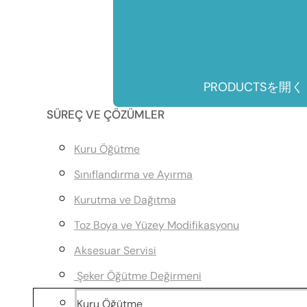
PRODUCTSを開く
SÜREÇ VE ÇÖZÜMLER
Kuru Öğütme
Sınıflandırma ve Ayırma
Kurutma ve Dağıtma
Toz Boya ve Yüzey Modifikasyonu
Aksesuar Servisi
Şeker Öğütme Değirmeni
Kuru Öğütme