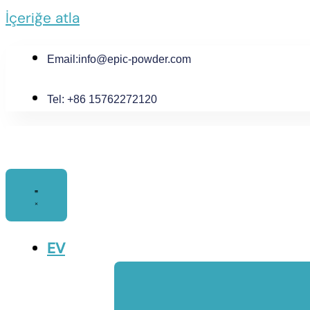
İçeriğe atla
Email:
info@epic-powder.com
Tel: +86 15762272120
EV