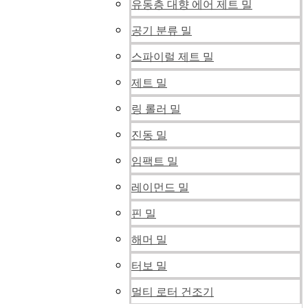
유동층 대향 에어 제트 밀
공기 분류 밀
스파이럴 제트 밀
제트 밀
링 롤러 밀
진동 밀
임팩트 밀
레이먼드 밀
핀 밀
해머 밀
터보 밀
멀티 로터 건조기