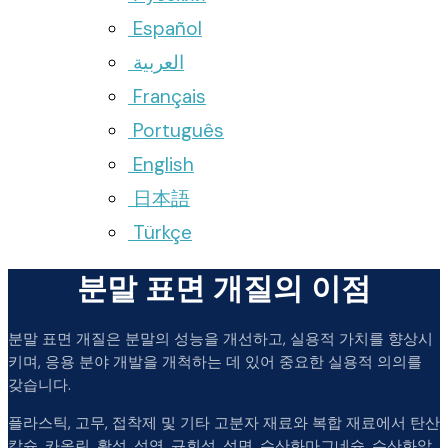
Español
العربية
Français
Português
English
日本語
Türkçe
분말 표면 개질의 이점
분말 표면 개질은 분말의 성능을 개선하고, 실용적 가치를 향상시
키며, 응용 분야 개발을 개척하는 데 있어 중요한 실용적 의의를
갖습니다.
플라스틱, 고무, 접착제 및 기타 고분자 재료와 복합 재료에서 탄산
칼슘, 카올린, 활석, 석영, 규회석, 석면, 수산화마그네슘, 수산화알