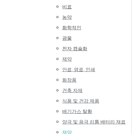
비료
농약
화학적인
광물
전자 캡슐화
제약
안료, 염료, 인쇄
화장품
건축 자재
식품 및 건강 제품
배기가스 탈황
양극 및 음극 리튬 배터리 재료
제약