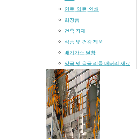
안료, 염료, 인쇄
화장품
건축 자재
식품 및 건강 제품
배기가스 탈황
양극 및 음극 리튬 배터리 재료