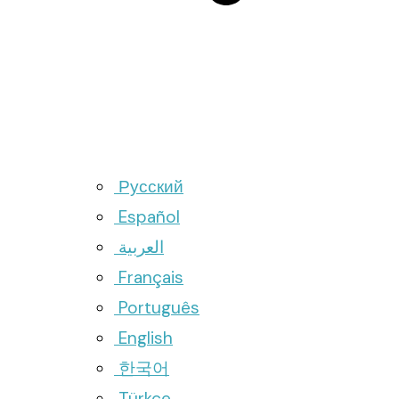
Русский
Español
العربية
Français
Português
English
한국어
Türkçe