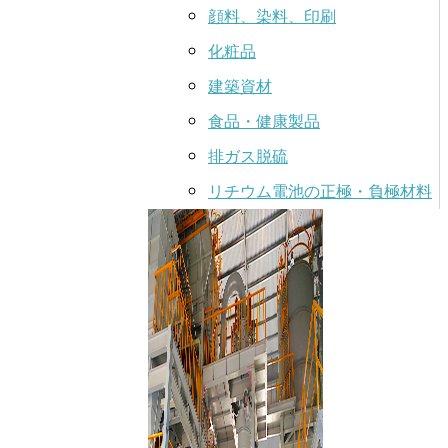
顔料、染料、印刷
化粧品
建築資材
食品・健康製品
排ガス脱硫
リチウム電池の正極・負極材料