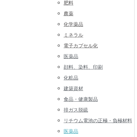
肥料
農薬
化学薬品
ミネラル
電子カプセル化
医薬品
顔料、染料、印刷
化粧品
建築資材
食品・健康製品
排ガス脱硫
リチウム電池の正極・負極材料
医薬品