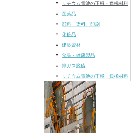
リチウム電池の正極・負極材料
医薬品
顔料、染料、印刷
化粧品
建築資材
食品・健康製品
排ガス脱硫
リチウム電池の正極・負極材料