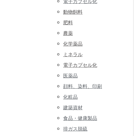
電子カプセル化
動物飼料
肥料
農薬
化学薬品
ミネラル
電子カプセル化
医薬品
顔料、染料、印刷
化粧品
建築資材
食品・健康製品
排ガス脱硫