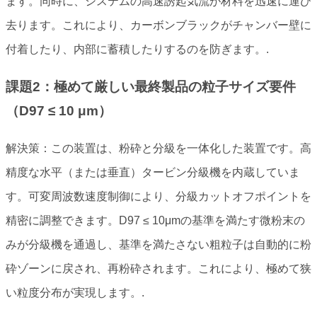
ます。同時に、システムの高速誘起気流が材料を迅速に運び
去ります。これにより、カーボンブラックがチャンバー壁に
付着したり、内部に蓄積したりするのを防ぎます。.
課題2：極めて厳しい最終製品の粒子サイズ要件
（D97 ≤ 10 μm）
解決策：この装置は、粉砕と分級を一体化した装置です。高
精度な水平（または垂直）タービン分級機を内蔵していま
す。可変周波数速度制御により、分級カットオフポイントを
精密に調整できます。D97 ≤ 10μmの基準を満たす微粉末の
みが分級機を通過し、基準を満たさない粗粒子は自動的に粉
砕ゾーンに戻され、再粉砕されます。これにより、極めて狭
い粒度分布が実現します。.