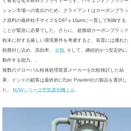
く著名な化学材料サプライヤーです。ハイエンドアプリケー
ション市場への進出のため、クライアントはカーボンブラッ
ク原料の最終粒子サイズをD97 ≤ 10μmに一貫して制御する
ことが緊急に必要でした。さらに、超微細カーボンブラック
粉末に対する厳しい環境要件を考慮すると、装置には優れた
粉塵封じ込め、高効率、
分類
, そして、継続的かつ安定的に
動作する能力。.
複数のグローバル粉体処理装置メーカーを比較検討した結
果、インドの顧客は最終的にEpic Powder社の製品を選択し
た。
MJWシリーズ空気選別機ミル
.