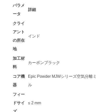
パラメ
詳細
ータ
クライ
アント
インド
の所在
地
加工材
カーボンブラック
料
コア機
Epic Powder MJWシリーズ空気分離ミ
器
ル
フィー
ドサイ
≤ 2 mm
ズ