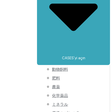
CASES'yi açın
動物飼料
肥料
農薬
化学薬品
ミネラル