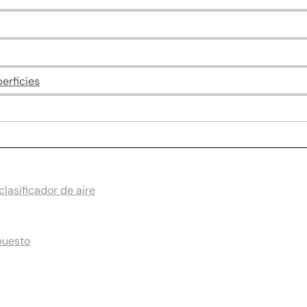
erficies
lasificador de aire
puesto