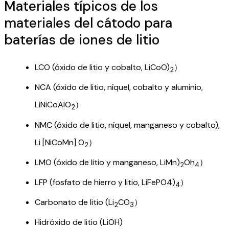
Materiales típicos de los
materiales del cátodo para
baterías de iones de litio
LCO (óxido de litio y cobalto, LiCoO)
）
2
NCA (óxido de litio, níquel, cobalto y aluminio,
LiNiCoAlO
）
2
NMC (óxido de litio, níquel, manganeso y cobalto),
Li [NiCoMn] O
）
2
LMO (óxido de litio y manganeso, LiMn)
Oh
）
2
4
LFP (fosfato de hierro y litio, LiFePO4)
）
4
Carbonato de litio (Li
CO
）
2
3
Hidróxido de litio (LiOH)