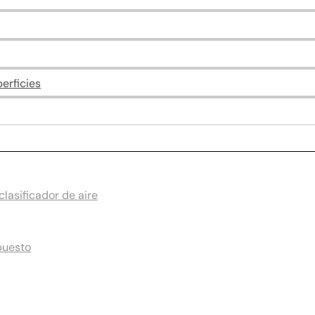
erficies
lasificador de aire
puesto