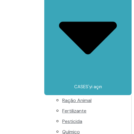
CASES'yi açın
Ração Animal
Fertilizante
Pesticida
Químico