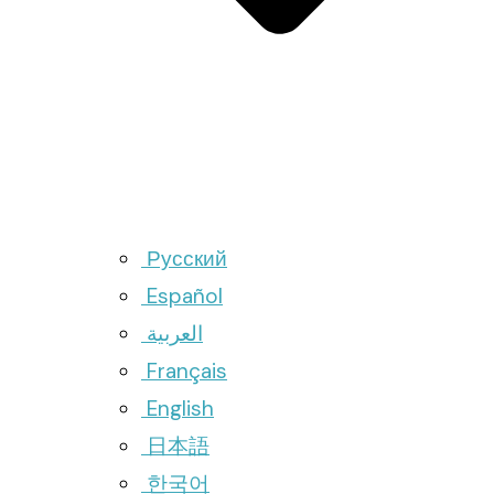
Русский
Español
العربية
Français
English
日本語
한국어