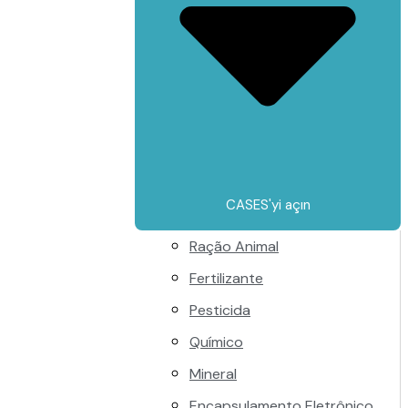
CASES'yi açın
Ração Animal
Fertilizante
Pesticida
Químico
Mineral
Encapsulamento Eletrônico