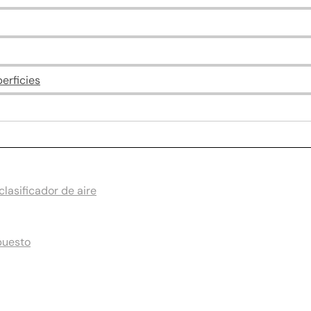
erficies
lasificador de aire
puesto