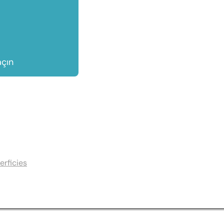
çın
erficies