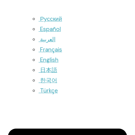
Русский
Español
العربية
Français
English
日本語
한국어
Türkçe