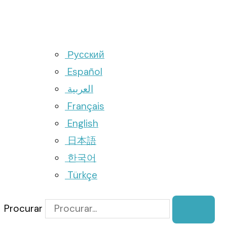
Русский
Español
العربية
Français
English
日本語
한국어
Türkçe
Procurar