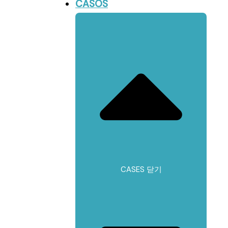
CASOS
CASES 닫기