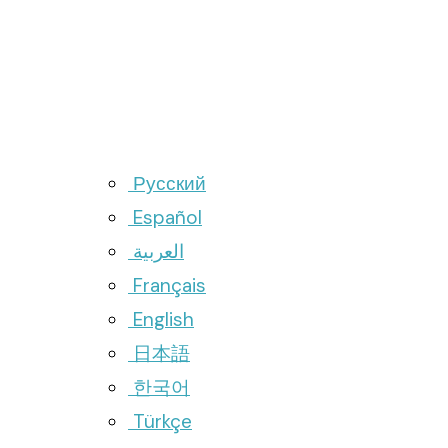
Русский
Español
العربية
Français
English
日本語
한국어
Türkçe