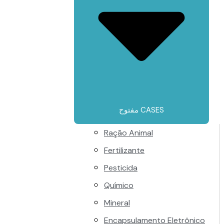
مفتوح CASES
Ração Animal
Fertilizante
Pesticida
Químico
Mineral
Encapsulamento Eletrônico