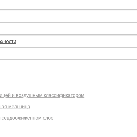
рхности
ницей и воздушным классификатором
ная мельница
в псевдоожиженном слое