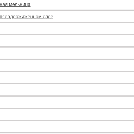
ьная мельница
в псевдоожиженном слое