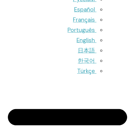
Español
Français
Português
English
日本語
한국어
Türkçe