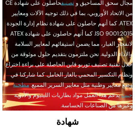
مجال سحق المساحيق و
تصنيف
حاصلون على شهادة CE
من الاتحاد الأوروبي، بما في ذلك توجيه الآلات ومعايير
ATEX. كما أنهم حاصلون على شهادة نظام إدارة الجودة
ISO 9001:2015. كما أنهم حاصلون على شهادة ATEX
لانفجار الغبار، مما يضمن استيفائهم لمعايير السلامة
والأداء الدولية. نحن ملتزمون بتقديم حلول موثوقة من
خلال تقنية تصنيف توربو فاين الحاصلة على براءة اختراع
ونظام التكسير المحمي بالغاز الخامل. كما شاركنا في
وضع معايير وطنية مثل معايير السرير المميع.
مطحنة
جيت
يدعم هذا العمل مواد بطاريات الليثيوم والأدوية
وغيرها من الصناعات الحساسة.
شهادة